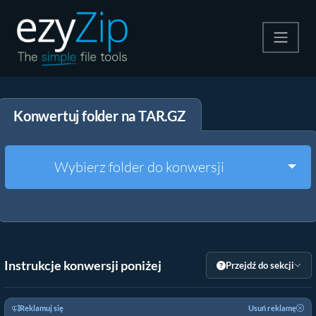
Kompresuj
Konwertuj folder na TAR.GZ
Rozpakuj
Konwerter
Togg
Wybierz folder do konwersji
Inne narzędzia
Instrukcje konwersji poniżej
Przejdź do sekcji
Reklamuj się
Usuń reklamę