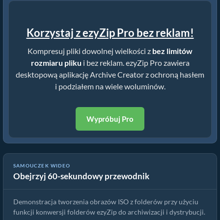
Korzystaj z ezyZip Pro bez reklam!
Kompresuj pliki dowolnej wielkości z
bez limitów
rozmiaru pliku
i bez reklam. ezyZip Pro zawiera
desktopową aplikację Archive Creator z ochroną hasłem
i podziałem na wiele woluminów.
Wypróbuj Pro
SAMOUCZEK WIDEO
Obejrzyj 60-sekundowy przewodnik
Jak utworzyć plik tar.gz z folderu | Online za darmo
Demonstracja tworzenia obrazów ISO z folderów przy użyciu
funkcji konwersji folderów ezyZip do archiwizacji i dystrybucji.