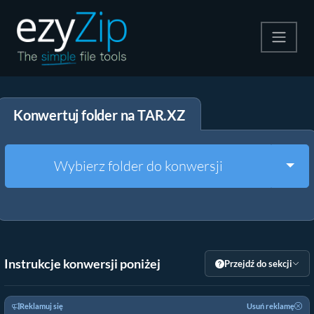
Kompresuj
Konwertuj folder na TAR.XZ
Rozpakuj
Konwerter
Togg
Wybierz folder do konwersji
Inne narzędzia
Instrukcje konwersji poniżej
Przejdź do sekcji
Reklamuj się
Usuń reklamę