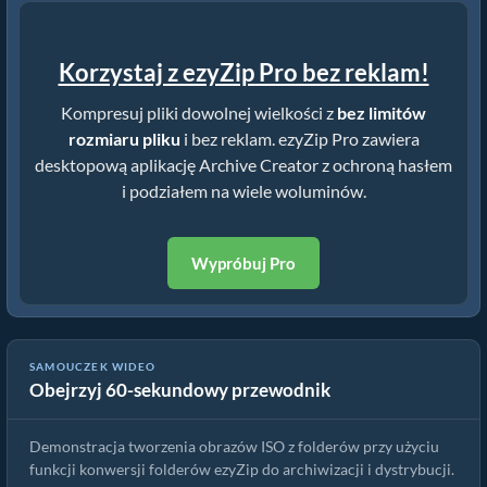
Korzystaj z ezyZip Pro bez reklam!
Kompresuj pliki dowolnej wielkości z
bez limitów
rozmiaru pliku
i bez reklam. ezyZip Pro zawiera
desktopową aplikację Archive Creator z ochroną hasłem
i podziałem na wiele woluminów.
Wypróbuj Pro
SAMOUCZEK WIDEO
Obejrzyj 60-sekundowy przewodnik
Jak utworzyć plik tar.xz z folderu | Online za darmo
Demonstracja tworzenia obrazów ISO z folderów przy użyciu
funkcji konwersji folderów ezyZip do archiwizacji i dystrybucji.