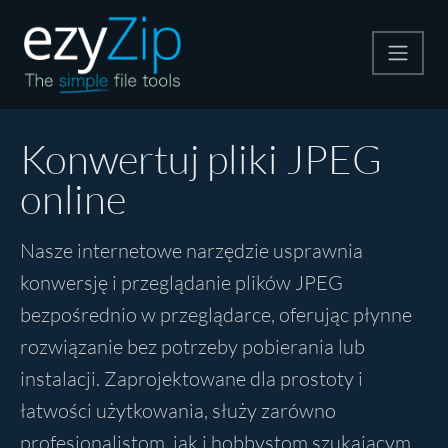
Kompresuj
Konwertuj pliki JPEG
online
Rozpakuj
Nasze internetowe narzędzie usprawnia
Konwerter
konwersję i przeglądanie plików JPEG
bezpośrednio w przeglądarce, oferując płynne
Inne narzędzia
rozwiązanie bez potrzeby pobierania lub
instalacji. Zaprojektowane dla prostoty i
łatwości użytkowania, służy zarówno
profesjonalistom, jak i hobbystom szukającym