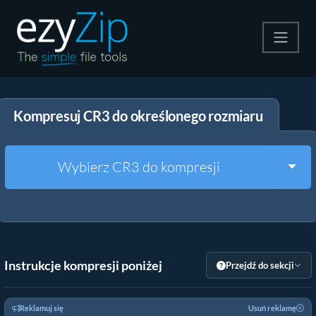
Kompresuj
Kompresuj CR3 do określonego rozmiaru
Rozpakuj
Konwerter
Togg
Wybierz CR3 do kompresji
Inne narzędzia
Instrukcje kompresji poniżej
Przejdź do sekcji
Reklamuj się
Usuń reklamę