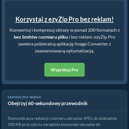
Korzystaj z ezyZip Pro bez reklam!
Konwertuj i kompresuj obrazy w ponad 200 formatach z
bez limitów rozmiaru pliku
i bez reklam. ezyZip Pro
zawiera pobieralną aplikację Image Converter z
zaawansowaną optymalizacją.
Wypróbuj Pro
SAMOUCZEK WIDEO
Obejrzyj 60-sekundowy przewodnik
Jak skompresować cr3 do określonego rozmiaru
Demonstracja redukcji rozmiaru obrazów JPEG do dokładnie
100 KB przy użyciu narzędzia kompresji obrazów do