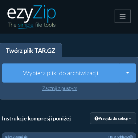
Kompresuj
Twórz plik TAR.GZ
Rozpakuj
Konwerter
Togg
Wybierz pliki do archiwizacji
Inne narzędzia
Zacznij z pustym
Instrukcje kompresji poniżej
Przejdź do sekcji
Reklamuj się
Usuń reklamę