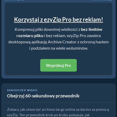
Korzystaj z ezyZip Pro bez reklam!
Kompresuj pliki dowolnej wielkości z
bez limitów
rozmiaru pliku
i bez reklam. ezyZip Pro zawiera
desktopową aplikację Archive Creator z ochroną hasłem
i podziałem na wiele woluminów.
Wypróbuj Pro
Jak utworzyć archiwa tar.gz online za pomocą ezyZip (za darmo,
SAMOUCZEK WIDEO
Obejrzyj 60-sekundowy przewodnik
bez instalacji)
Zobacz, jak utworzyć archiwa tar.gz online za darmo za pomocą
ezyZip. Ten przewodnik krok po kroku pokazuje, jak