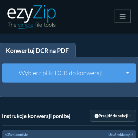
Kompresuj
Konwertuj DCR na PDF
Rozpakuj
Konwerter
Togg
Wybierz pliki DCR do konwersji
Inne narzędzia
Instrukcje konwersji poniżej
Przejdź do sekcji
Reklamuj się
Usuń reklamę