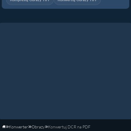
Konwerter
Obrazy
Konwertuj DCR na PDF
Strona główna