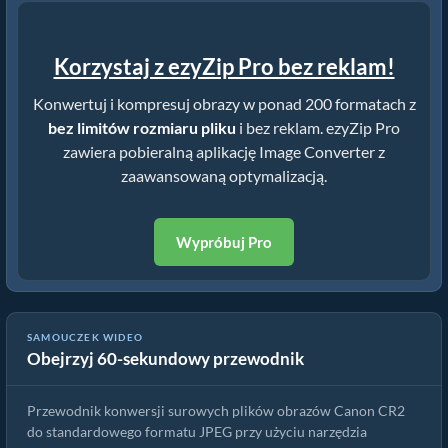
Korzystaj z ezyZip Pro bez reklam!
Konwertuj i kompresuj obrazy w ponad 200 formatach z
bez limitów rozmiaru pliku
i bez reklam. ezyZip Pro
zawiera pobieralną aplikację Image Converter z
zaawansowaną optymalizacją.
Wypróbuj Pro
SAMOUCZEK WIDEO
Obejrzyj 60-sekundowy przewodnik
Jak konwertować obrazy dcr online za darmo
Przewodnik konwersji surowych plików obrazów Canon CR2
do standardowego formatu JPEG przy użyciu narzędzia