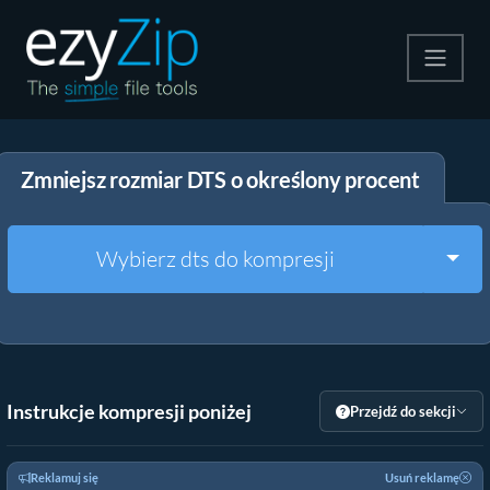
Kompresuj
Zmniejsz rozmiar DTS o określony procent
Rozpakuj
Konwerter
Togg
Wybierz dts do kompresji
Inne narzędzia
Instrukcje kompresji poniżej
Przejdź do sekcji
Reklamuj się
Usuń reklamę