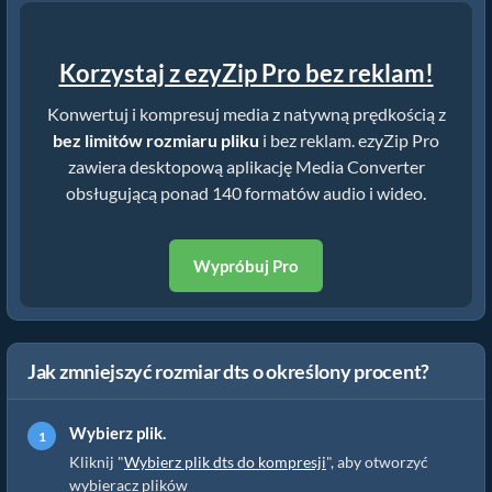
Korzystaj z ezyZip Pro bez reklam!
Konwertuj i kompresuj media z natywną prędkością z
bez limitów rozmiaru pliku
i bez reklam. ezyZip Pro
zawiera desktopową aplikację Media Converter
obsługującą ponad 140 formatów audio i wideo.
Wypróbuj Pro
Jak zmniejszyć rozmiar dts o określony procent?
Wybierz plik.
Kliknij "
Wybierz plik dts do kompresji
", aby otworzyć
wybieracz plików