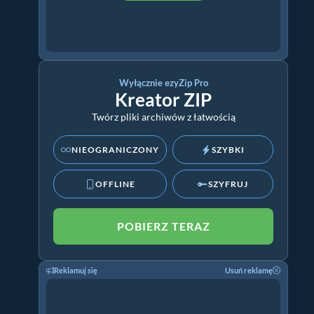
Wyłącznie ezyZip Pro
Kreator ZIP
Twórz pliki archiwów z łatwością
NIEOGRANICZONY
SZYBKI
OFFLINE
SZYFRUJ
POBIERZ TERAZ
Reklamuj się
Usuń reklamę