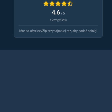
4.6
/ 5
1929 głosów
Musisz użyć ezyZip przynajmniej raz, aby podać opinię!