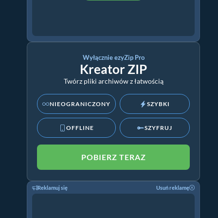
Wyłącznie ezyZip Pro
Kreator ZIP
Twórz pliki archiwów z łatwością
NIEOGRANICZONY
SZYBKI
OFFLINE
SZYFRUJ
POBIERZ TERAZ
Reklamuj się
Usuń reklamę