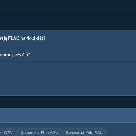
rsję FLAC na 44.1kHz?
pomocą ezyZip?
iki WAV
Kompresuj Pliki AAC
Konwertuj Pliki AAC