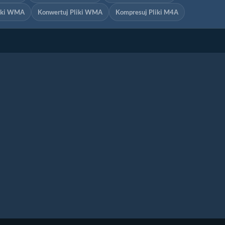
liki WMA
Konwertuj Pliki WMA
Kompresuj Pliki M4A