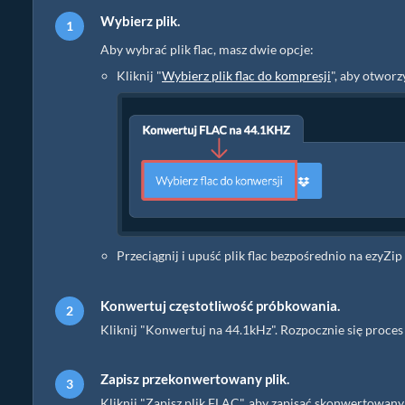
Wybierz plik.
Aby wybrać plik flac, masz dwie opcje:
Kliknij "
Wybierz plik flac do kompresji
", aby otwor
Przeciągnij i upuść plik flac bezpośrednio na ezyZip
Konwertuj częstotliwość próbkowania.
Kliknij "Konwertuj na 44.1kHz". Rozpocznie się proce
Zapisz przekonwertowany plik.
Kliknij "Zapisz plik FLAC", aby zapisać skonwertowa