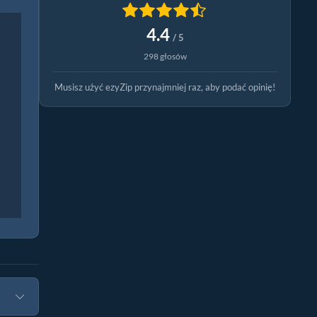
4.4
/ 5
298 głosów
Musisz użyć ezyZip przynajmniej raz, aby podać opinię!