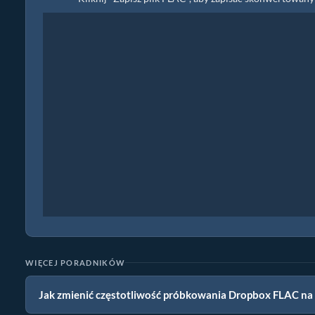
WIĘCEJ PORADNIKÓW
Jak zmienić częstotliwość próbkowania Dropbox FLAC na