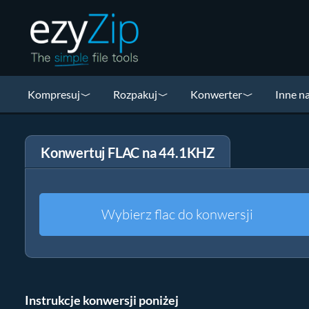
Kompresuj
Rozpakuj
Konwerter
Inne n
Konwertuj FLAC na 44.1KHZ
Wybierz flac do konwersji
Instrukcje konwersji poniżej