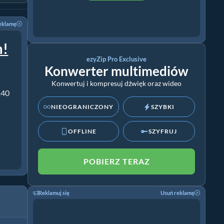
eklamę
m!
ezyZip Pro Exclusive
Konwerter multimediów
Konwertuj i kompresuj dźwięk oraz wideo
140
NIEOGRANICZONY
SZYBKI
OFFLINE
SZYFRUJ
POBIERZ TERAZ
Reklamuj się
Usuń reklamę