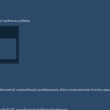
zyć wybieracz plików
s konwersji częstotliwości próbkowania, który może potrwać trochę czasu
ny plik FLAC w wybranym folderze docelowym.