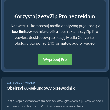
Korzystaj z ezyZip Pro bez reklam!
Konwertuj i kompresuj media z natywną prędkością z
bez limitów rozmiaru pliku
i bez reklam. ezyZip Pro
zawiera desktopową aplikację Media Converter
obsługującą ponad 140 formatów audio i wideo.
Wypróbuj Pro
SAMOUCZEK WIDEO
Obejrzyj 60-sekundowy przewodnik
Jak konwertować pliki la online za darmo
Instrukcja ekstrahowania ścieżek dźwiękowych z plików wideo i
konwersji do formatu MP3 za pomocą konwertera