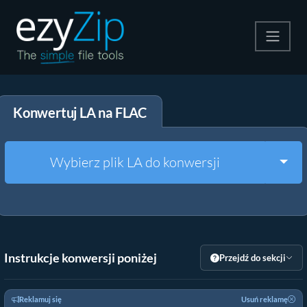
Kompresuj
Konwertuj LA na FLAC
Rozpakuj
Konwerter
Togg
Wybierz plik LA do konwersji
Inne narzędzia
Instrukcje konwersji poniżej
Przejdź do sekcji
Reklamuj się
Usuń reklamę