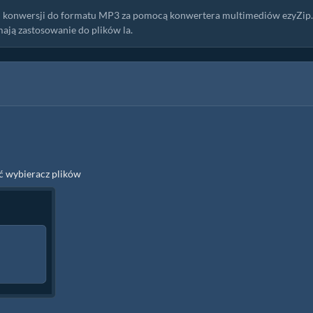
 i konwersji do formatu MP3 za pomocą konwertera multimediów ezyZip.
ają zastosowanie do plików la.
yć wybieracz plików