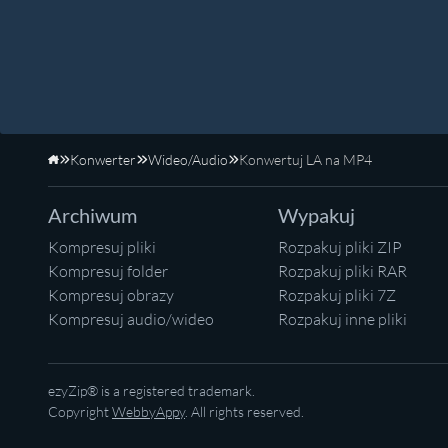
Konwerter
Wideo/Audio
Konwertuj LA na MP4
Strona główna
Archiwum
Wypakuj
Kompresuj pliki
Rozpakuj pliki ZIP
Kompresuj folder
Rozpakuj pliki RAR
Kompresuj obrazy
Rozpakuj pliki 7Z
Kompresuj audio/wideo
Rozpakuj inne pliki
ezyZip® is a registered trademark.
Copyright
WebbyAppy
. All rights reserved.