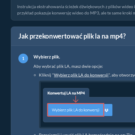
Instrukcja ekstrahowania ścieżek dźwiękowych z plików wideo
przykład pokazuje konwersję wideo do MP3, ale te same kroki m
Jak przekonwertować plik la na mp4?
Wybierz plik.
Aby wybrać plik LA, masz dwie opcje:
Kliknij "
Wybierz plik LA do konwersji
", aby otworz
Przeciągnij i upuść plik LA bezpośrednio na ezyZip