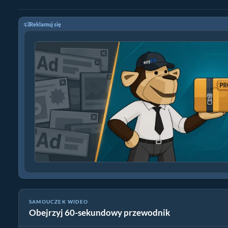
Reklamuj się
SAMOUCZEK WIDEO
Obejrzyj 60-sekundowy przewodnik
Jak konwertować pliki la online za darmo