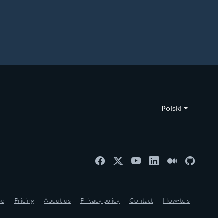
Polski
se
Pricing
About us
Privacy policy
Contact
How-to's