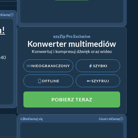
eklamę
m!
ezyZip Pro Exclusive
Konwerter multimediów
Konwertuj i kompresuj dźwięk oraz wideo
140
NIEOGRANICZONY
SZYBKI
OFFLINE
SZYFRUJ
POBIERZ TERAZ
Reklamuj się
Usuń reklamę