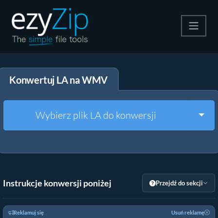
Kompresuj
Konwertuj LA na WMV
Rozpakuj
Konwerter
Togg
Wybierz plik LA do konwersji
Inne narzędzia
Instrukcje konwersji poniżej
Przejdź do sekcji
Reklamuj się
Usuń reklamę