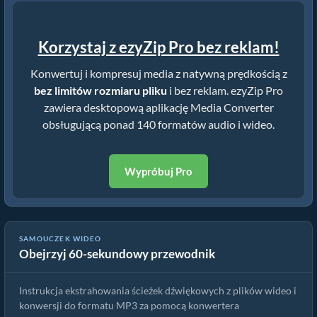
Korzystaj z ezyZip Pro bez reklam!
Konwertuj i kompresuj media z natywną prędkością z
bez limitów rozmiaru pliku
i bez reklam. ezyZip Pro
zawiera desktopową aplikację Media Converter
obsługującą ponad 140 formatów audio i wideo.
Wypróbuj Pro
SAMOUCZEK WIDEO
Obejrzyj 60-sekundowy przewodnik
Jak konwertować pliki la online za darmo
Instrukcja ekstrahowania ścieżek dźwiękowych z plików wideo i
konwersji do formatu MP3 za pomocą konwertera