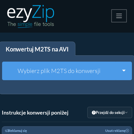
Kompresuj
Konwertuj M2TS na AVI
Rozpakuj
Konwerter
Togg
Wybierz plik M2TS do konwersji
Inne narzędzia
Instrukcje konwersji poniżej
Przejdź do sekcji
Reklamuj się
Usuń reklamę