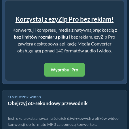
Korzystaj z ezyZip Pro bez reklam!
Konwertuj i kompresuj media z natywną prędkością z
bez limitów rozmiaru pliku
i bez reklam. ezyZip Pro
zawiera desktopową aplikację Media Converter
obsługującą ponad 140 formatów audio i wideo.
Wypróbuj Pro
SAMOUCZEK WIDEO
Obejrzyj 60-sekundowy przewodnik
Jak konwertować pliki m2ts online za darmo
Instrukcja ekstrahowania ścieżek dźwiękowych z plików wideo i
konwersji do formatu MP3 za pomocą konwertera