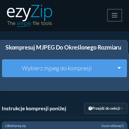
Kompresuj
Skompresuj MJPEG Do Określonego Rozmiaru
Rozpakuj
Konwerter
Togg
Wybierz mjpeg do kompresji
Inne narzędzia
Instrukcje kompresji poniżej
Przejdź do sekcji
Reklamuj się
Usuń reklamę