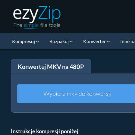
Kompresuj
Rozpakuj
Konwerter
Inne n
Konwertuj MKV na 480P
Wybierz mkv do konwersji
Instrukcje kompresji poniżej