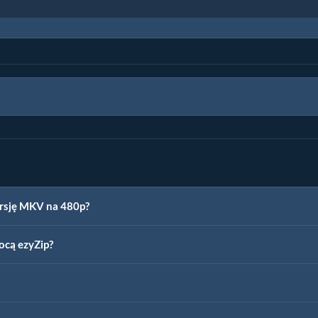
ersję MKV na 480p?
ocą ezyZip?