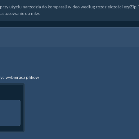
przy użyciu narzędzia do kompresji wideo według rozdzielczości ezyZip.
zastosowanie do mkv.
zyć wybieracz plików
p