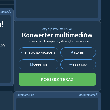
eklamę
m!
ezyZip Pro Exclusive
Konwerter multimediów
Konwertuj i kompresuj dźwięk oraz wideo
140
NIEOGRANICZONY
SZYBKI
OFFLINE
SZYFRUJ
POBIERZ TERAZ
Reklamuj się
Usuń reklamę