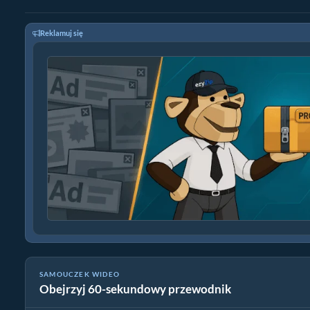
Reklamuj się
SAMOUCZEK WIDEO
Obejrzyj 60-sekundowy przewodnik
Jak konwertować wideo do mkv online za darmo