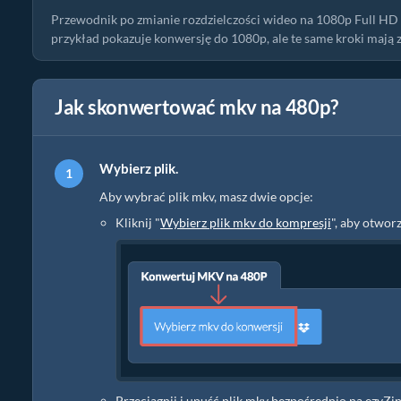
Przewodnik po zmianie rozdzielczości wideo na 1080p Full HD 
przykład pokazuje konwersję do 1080p, ale te same kroki mają 
Jak skonwertować mkv na 480p?
Wybierz plik.
Aby wybrać plik mkv, masz dwie opcje:
Kliknij "
Wybierz plik mkv do kompresji
", aby otwor
Przeciągnij i upuść plik mkv bezpośrednio na ezyZi