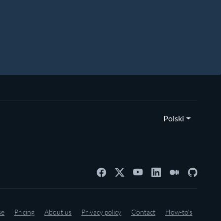
Polski
se
Pricing
About us
Privacy policy
Contact
How-to's