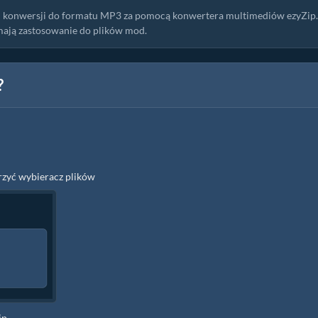
 i konwersji do formatu MP3 za pomocą konwertera multimediów ezyZip.
mają zastosowanie do plików mod.
?
orzyć wybieracz plików
ip