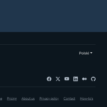
Polski
se
Pricing
About us
Privacy policy
Contact
How-to's