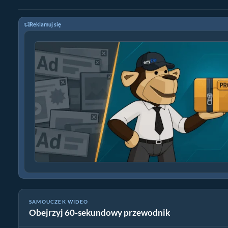
Reklamuj się
SAMOUCZEK WIDEO
Obejrzyj 60-sekundowy przewodnik
Jak konwertować pliki mod online za darmo