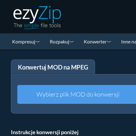
Kompresuj
Rozpakuj
Konwerter
Inne n
Konwertuj MOD na MPEG
Wybierz plik MOD do konwersji
Instrukcje konwersji poniżej