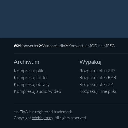
Konwerter
Wideo/Audio
Konwertuj MOD na MPEG
Strona główna
Archiwum
Wypakuj
Kompresuj pliki
Rozpakuj pliki ZIP
Kompresuj folder
Rozpakuj pliki RAR
Kompresuj obrazy
Rozpakuj pliki 7Z
Kompresuj audio/wideo
Rozpakuj inne pliki
ezyZip® is a registered trademark.
Copyright
WebbyAppy
. All rights reserved.