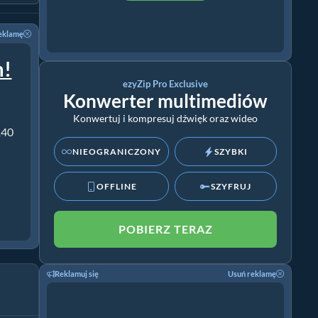
eklamę
m!
ezyZip Pro Exclusive
Konwerter multimediów
Konwertuj i kompresuj dźwięk oraz wideo
140
NIEOGRANICZONY
SZYBKI
OFFLINE
SZYFRUJ
POBIERZ TERAZ
Reklamuj się
Usuń reklamę