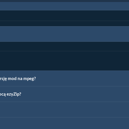
ersję mod na mpeg?
cą ezyZip?