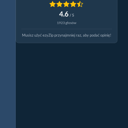
4.6
/ 5
1923 głosów
Musisz użyć ezyZip przynajmniej raz, aby podać opinię!