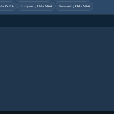
liki WMA
Kompresuj Pliki M4A
Konwertuj Pliki M4A