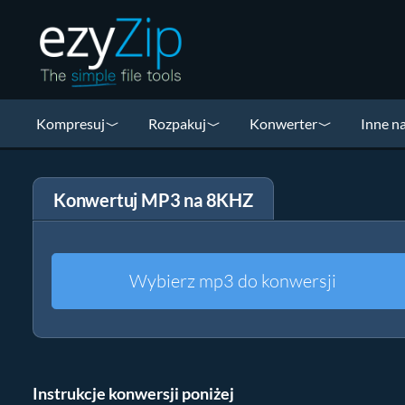
Kompresuj
Rozpakuj
Konwerter
Inne n
Konwertuj MP3 na 8KHZ
Wybierz mp3 do konwersji
Instrukcje konwersji poniżej