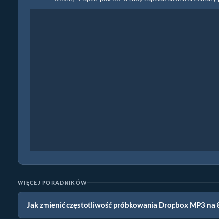
WIĘCEJ PORADNIKÓW
Jak zmienić częstotliwość próbkowania Dropbox MP3 na