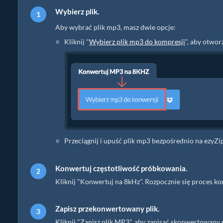
Wybierz plik.
Aby wybrać plik mp3, masz dwie opcje:
Kliknij "
Wybierz plik mp3 do kompresji
", aby otwo
Przeciągnij i upuść plik mp3 bezpośrednio na ezyZi
Konwertuj częstotliwość próbkowania.
Kliknij "Konwertuj na 8kHz". Rozpocznie się proces k
Zapisz przekonwertowany plik.
Kliknij "Zapisz plik MP3", aby zapisać skonwertowan