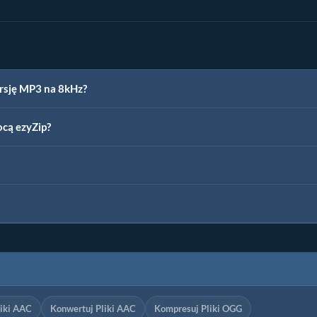
ersję MP3 na 8kHz?
cą ezyZip?
iki AAC
Konwertuj Pliki AAC
Kompresuj Pliki OGG