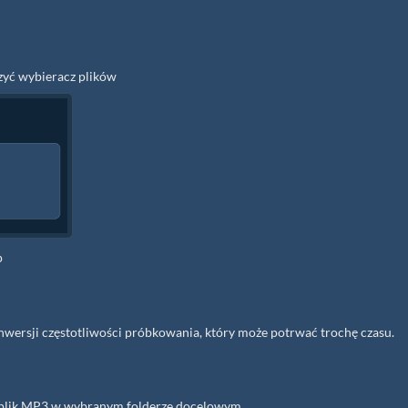
rzyć wybieracz plików
p
onwersji częstotliwości próbkowania, który może potrwać trochę czasu.
y plik MP3 w wybranym folderze docelowym.