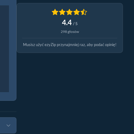
4.4
/ 5
298 głosów
Musisz użyć ezyZip przynajmniej raz, aby podać opinię!