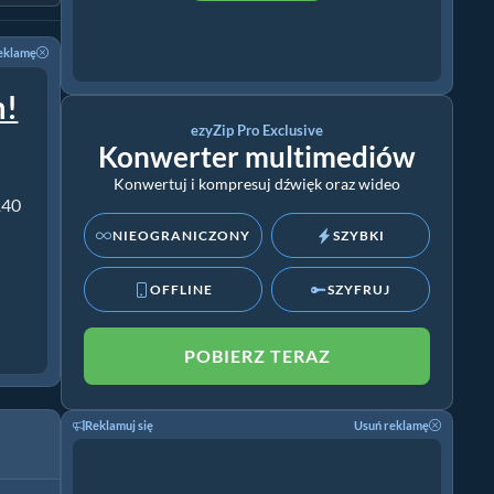
eklamę
m!
ezyZip Pro Exclusive
Konwerter multimediów
Konwertuj i kompresuj dźwięk oraz wideo
140
NIEOGRANICZONY
SZYBKI
OFFLINE
SZYFRUJ
POBIERZ TERAZ
Reklamuj się
Usuń reklamę