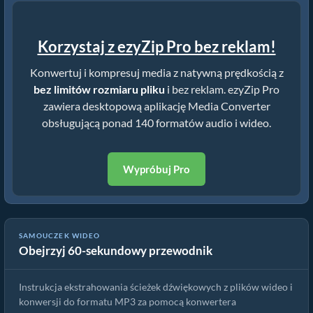
Korzystaj z ezyZip Pro bez reklam!
Konwertuj i kompresuj media z natywną prędkością z
bez limitów rozmiaru pliku
i bez reklam. ezyZip Pro
zawiera desktopową aplikację Media Converter
obsługującą ponad 140 formatów audio i wideo.
Wypróbuj Pro
SAMOUCZEK WIDEO
Obejrzyj 60-sekundowy przewodnik
Jak konwertować pliki mp3 online za darmo
Instrukcja ekstrahowania ścieżek dźwiękowych z plików wideo i
konwersji do formatu MP3 za pomocą konwertera