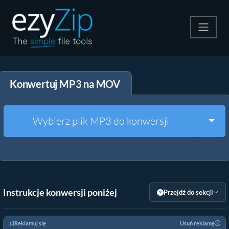
Kompresuj
Konwertuj MP3 na MOV
Rozpakuj
Konwerter
Togg
Wybierz plik MP3 do konwersji
Inne narzędzia
Instrukcje konwersji poniżej
Przejdź do sekcji
Reklamuj się
Usuń reklamę