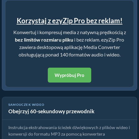
Korzystaj z ezyZip Pro bez reklam!
Konwertuj i kompresuj media z natywną prędkością z
bez limitów rozmiaru pliku
i bez reklam. ezyZip Pro
zawiera desktopową aplikację Media Converter
obsługującą ponad 140 formatów audio i wideo.
Wypróbuj Pro
SAMOUCZEK WIDEO
Obejrzyj 60-sekundowy przewodnik
Jak konwertować pliki mp3 online za darmo
Instrukcja ekstrahowania ścieżek dźwiękowych z plików wideo i
konwersji do formatu MP3 za pomocą konwertera