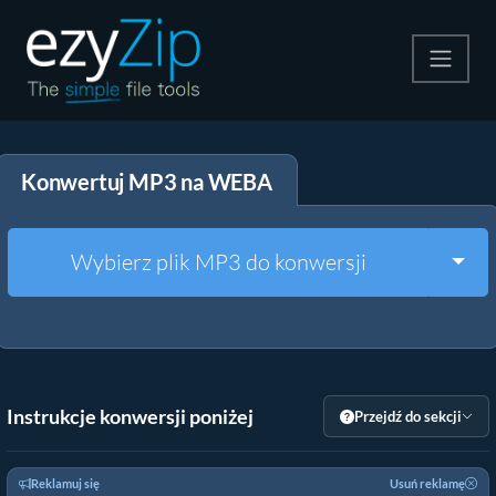
Kompresuj
Konwertuj MP3 na WEBA
Rozpakuj
Konwerter
Togg
Wybierz plik MP3 do konwersji
Inne narzędzia
Instrukcje konwersji poniżej
Przejdź do sekcji
Reklamuj się
Usuń reklamę