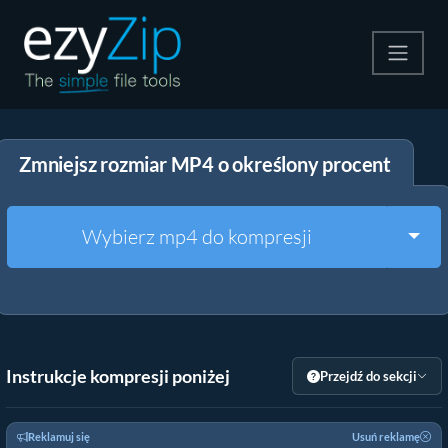
Kompresuj
Zmniejsz rozmiar MP4 o określony procent
Rozpakuj
Konwerter
Togg
Wybierz mp4 do kompresji
Inne narzędzia
Instrukcje kompresji poniżej
Przejdź do sekcji
Reklamuj się
Usuń reklamę