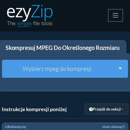
Kompresuj
Skompresuj MPEG Do Określonego Rozmiaru
Rozpakuj
Konwerter
Togg
Wybierz mpeg do kompresji
Inne narzędzia
Instrukcje kompresji poniżej
Przejdź do sekcji
Reklamuj się
Usuń reklamę