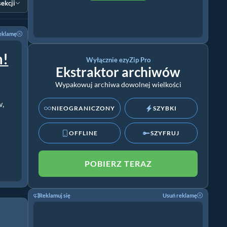
sekcji
eklamę
m!
Wyłącznie ezyZip Pro
Ekstraktor archiwów
Wypakowuj archiwa dowolnej wielkości
w,
NIEOGRANICZONY
SZYBKI
OFFLINE
SZYFRUJ
POBIERZ TERAZ
Reklamuj się
Usuń reklamę