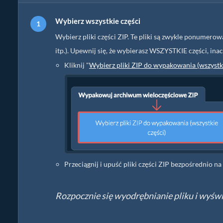
Wybierz wszystkie części
Wybierz pliki części ZIP. Te pliki są zwykle ponumerowa
itp.). Upewnij się, że wybierasz WSZYSTKIE części, ina
Kliknij "
Wybierz pliki ZIP do wypakowania (wszystki
Przeciągnij i upuść pliki części ZIP bezpośrednio na
Rozpocznie się wyodrębnianie pliku i wyświ