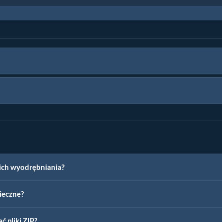
ich wyodrębniania?
ieczne?
 pliki ZIP?