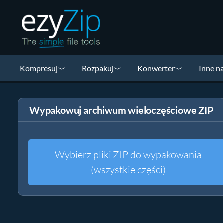
Kompresuj
Rozpakuj
Konwerter
Inne n
Wypakowuj archiwum wieloczęściowe ZIP
Wybierz pliki ZIP do wypakowania
(wszystkie części)