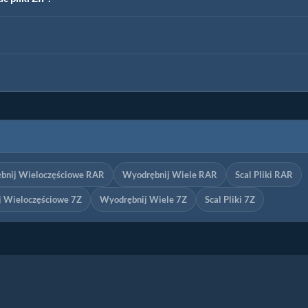
bnij Wieloczęściowe RAR
Wyodrębnij Wiele RAR
Scal Pliki RAR
 Wieloczęściowe 7Z
Wyodrębnij Wiele 7Z
Scal Pliki 7Z