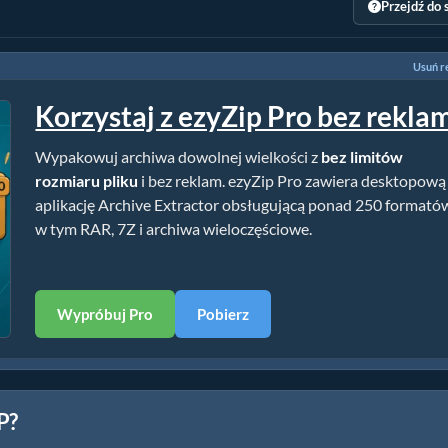
Przejdź do 
Usuń r
Korzystaj z ezyZip Pro bez rekla
Wypakowuj archiwa dowolnej wielkości z
bez limitów
rozmiaru pliku
i bez reklam. ezyZip Pro zawiera desktopową
aplikację Archive Extractor obsługującą ponad 250 formató
w tym RAR, 7Z i archiwa wieloczęściowe.
Wypróbuj Pro
Pobierz
P?