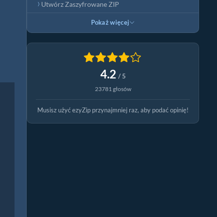
Utwórz Zaszyfrowane ZIP
Pokaż więcej
4.2
/ 5
23781 głosów
Musisz użyć ezyZip przynajmniej raz, aby podać opinię!