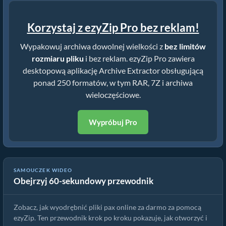
Korzystaj z ezyZip Pro bez reklam!
Wypakowuj archiwa dowolnej wielkości z
bez limitów
rozmiaru pliku
i bez reklam. ezyZip Pro zawiera
desktopową aplikację Archive Extractor obsługującą
ponad 250 formatów, w tym RAR, 7Z i archiwa
wieloczęściowe.
Wypróbuj Pro
Jak wyodrębnić pliki pax online za pomocą ezyZip (za darmo, bez
SAMOUCZEK WIDEO
Obejrzyj 60-sekundowy przewodnik
instalacji)
Zobacz, jak wyodrębnić pliki pax online za darmo za pomocą
ezyZip. Ten przewodnik krok po kroku pokazuje, jak otworzyć i