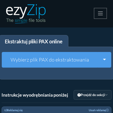
Kompresuj
Ekstraktuj pliki PAX online
Rozpakuj
Konwerter
Togg
Wybierz plik PAX do ekstraktowania
Inne narzędzia
Instrukcje wyodrębniania poniżej
Przejdź do sekcji
Reklamuj się
Usuń reklamę