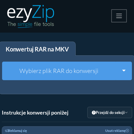
Kompresuj
Konwertuj RAR na MKV
Rozpakuj
Konwerter
Togg
Wybierz plik RAR do konwersji
Inne narzędzia
Instrukcje konwersji poniżej
Przejdź do sekcji
Reklamuj się
Usuń reklamę