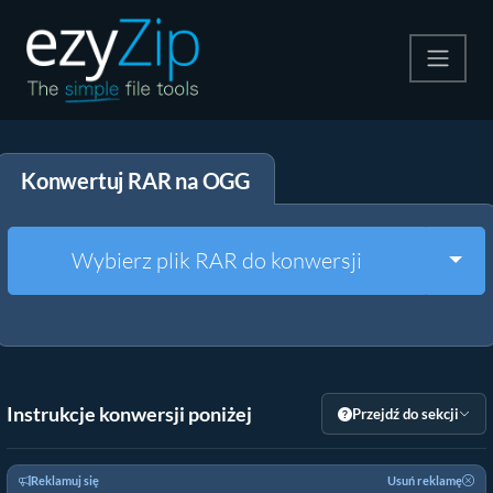
Kompresuj
Konwertuj RAR na OGG
Rozpakuj
Konwerter
Togg
Wybierz plik RAR do konwersji
Inne narzędzia
Instrukcje konwersji poniżej
Przejdź do sekcji
Reklamuj się
Usuń reklamę