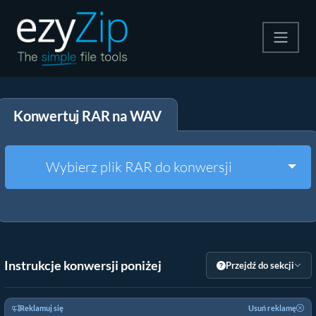
Kompresuj
Konwertuj RAR na WAV
Rozpakuj
Konwerter
Togg
Wybierz plik RAR do konwersji
Inne narzędzia
Instrukcje konwersji poniżej
Przejdź do sekcji
Reklamuj się
Usuń reklamę