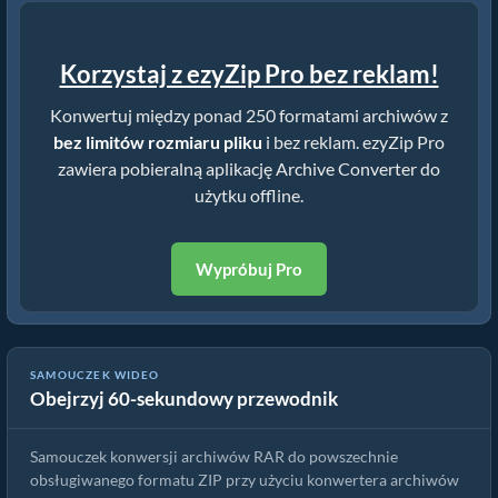
Korzystaj z ezyZip Pro bez reklam!
Konwertuj między ponad 250 formatami archiwów z
bez limitów rozmiaru pliku
i bez reklam. ezyZip Pro
zawiera pobieralną aplikację Archive Converter do
użytku offline.
Wypróbuj Pro
SAMOUCZEK WIDEO
Obejrzyj 60-sekundowy przewodnik
Jak przekonwertować RAR do ZIP za darmo
Samouczek konwersji archiwów RAR do powszechnie
obsługiwanego formatu ZIP przy użyciu konwertera archiwów