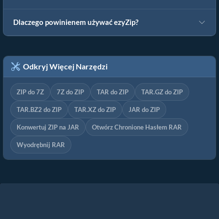
Dlaczego powinienem używać ezyZip?
Odkryj Więcej Narzędzi
ZIP do 7Z
7Z do ZIP
TAR do ZIP
TAR.GZ do ZIP
TAR.BZ2 do ZIP
TAR.XZ do ZIP
JAR do ZIP
Konwertuj ZIP na JAR
Otwórz Chronione Hasłem RAR
Wyodrębnij RAR