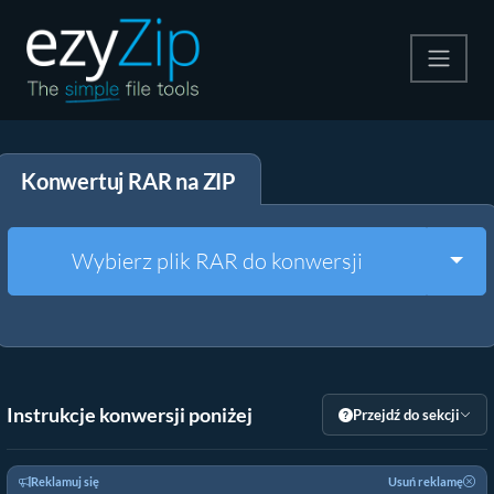
Kompresuj
Konwertuj RAR na ZIP
Rozpakuj
Konwerter
Togg
Wybierz plik RAR do konwersji
Inne narzędzia
Instrukcje konwersji poniżej
Przejdź do sekcji
Reklamuj się
Usuń reklamę