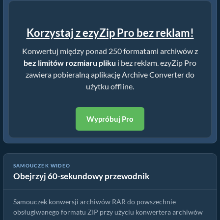
Korzystaj z ezyZip Pro bez reklam!
Konwertuj między ponad 250 formatami archiwów z
bez limitów rozmiaru pliku
i bez reklam. ezyZip Pro
zawiera pobieralną aplikację Archive Converter do
użytku offline.
Wypróbuj Pro
SAMOUCZEK WIDEO
Obejrzyj 60-sekundowy przewodnik
Jak konwertować pliki scr | Prosty przewodnik
Samouczek konwersji archiwów RAR do powszechnie
obsługiwanego formatu ZIP przy użyciu konwertera archiwów