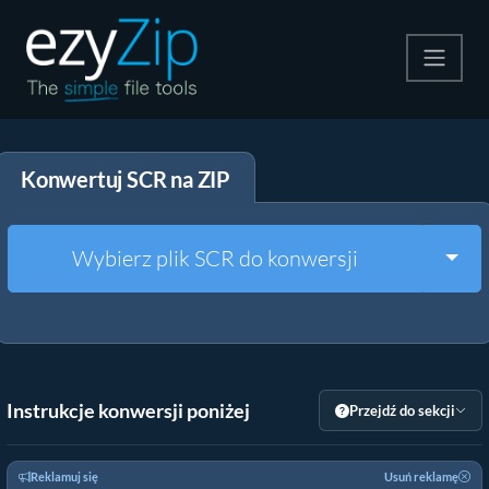
Kompresuj
Konwertuj SCR na ZIP
Rozpakuj
Konwerter
Togg
Wybierz plik SCR do konwersji
Inne narzędzia
Instrukcje konwersji poniżej
Przejdź do sekcji
Reklamuj się
Usuń reklamę