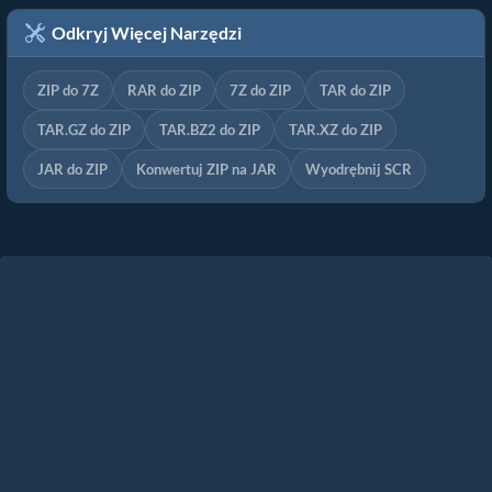
Odkryj Więcej Narzędzi
ZIP do 7Z
RAR do ZIP
7Z do ZIP
TAR do ZIP
TAR.GZ do ZIP
TAR.BZ2 do ZIP
TAR.XZ do ZIP
JAR do ZIP
Konwertuj ZIP na JAR
Wyodrębnij SCR