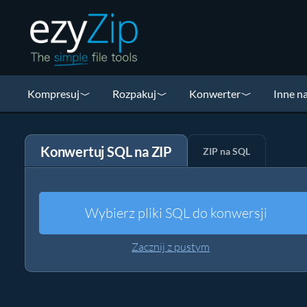
Kompresuj
Rozpakuj
Konwerter
Inne n
Konwertuj SQL na ZIP
ZIP na SQL
Wybierz pliki SQL do konwersji
Zacznij z pustym