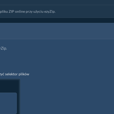
liku ZIP online przy użyciu ezyZip.
Zip.
zyć selektor plików