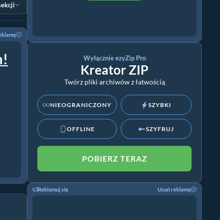
sekcji
eklamę
m!
Wyłącznie ezyZip Pro
Kreator ZIP
Twórz pliki archiwów z łatwością
NIEOGRANICZONY
SZYBKI
OFFLINE
SZYFRUJ
POBIERZ TERAZ
Reklamuj się
Usuń reklamę