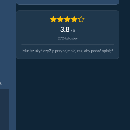
3.8
/ 5
2724 głosów
Musisz użyć ezyZip przynajmniej raz, aby podać opinię!
m.