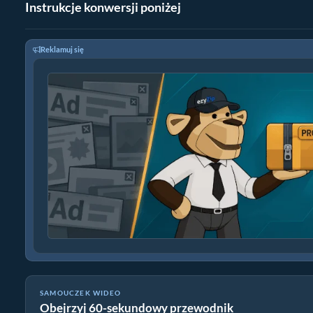
Instrukcje konwersji poniżej
Reklamuj się
SAMOUCZEK WIDEO
Obejrzyj 60-sekundowy przewodnik
Jak konwertować SQL do ZIP online (Prosty przewodnik)