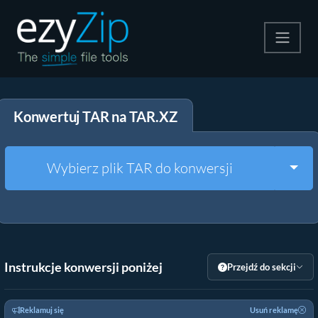
Kompresuj
Konwertuj TAR na TAR.XZ
Rozpakuj
Konwerter
Togg
Wybierz plik TAR do konwersji
Inne narzędzia
Instrukcje konwersji poniżej
Przejdź do sekcji
Reklamuj się
Usuń reklamę