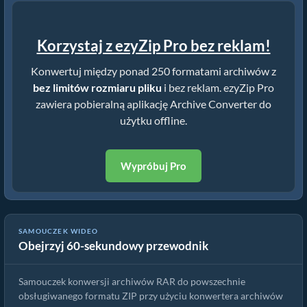
Korzystaj z ezyZip Pro bez reklam!
Konwertuj między ponad 250 formatami archiwów z
bez limitów rozmiaru pliku
i bez reklam. ezyZip Pro
zawiera pobieralną aplikację Archive Converter do
użytku offline.
Wypróbuj Pro
SAMOUCZEK WIDEO
Obejrzyj 60-sekundowy przewodnik
Jak konwertować pliki tar | Prosty przewodnik
Samouczek konwersji archiwów RAR do powszechnie
obsługiwanego formatu ZIP przy użyciu konwertera archiwów