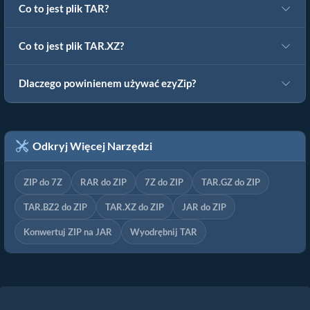
Co to jest plik TAR?
Co to jest plik TAR.XZ?
Dlaczego powinienem używać ezyZip?
Odkryj Więcej Narzędzi
ZIP do 7Z
RAR do ZIP
7Z do ZIP
TAR.GZ do ZIP
TAR.BZ2 do ZIP
TAR.XZ do ZIP
JAR do ZIP
Konwertuj ZIP na JAR
Wyodrębnij TAR