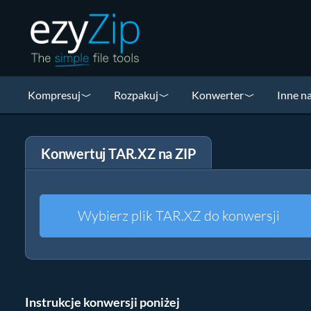
Kompresuj
Rozpakuj
Konwerter
Inne n
Konwertuj TAR.XZ na ZIP
Wybierz plik TAR.XZ do konwersji
Instrukcje konwersji poniżej