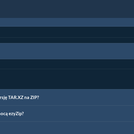
rsję TAR.XZ na ZIP?
ocą ezyZip?