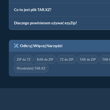
Co to jest plik TAR.XZ?
Dlaczego powinienem używać ezyZip?
Odkryj Więcej Narzędzi
ZIP do 7Z
RAR do ZIP
7Z do ZIP
TAR do ZIP
TAR.
Wyodrębnij TAR.XZ