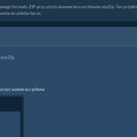
ego formatu ZIP przy użyciu konwertera archiwów ezyZip. Ten przykł
anie do plików tar.xz.
 ezyZip.
worzyć wybieracz plików