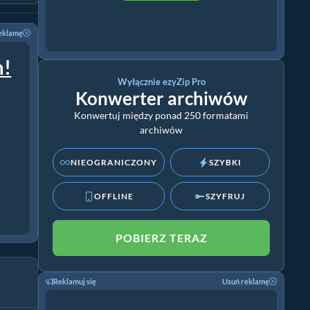
eklamę
m!
Wyłącznie ezyZip Pro
Konwerter archiwów
Konwertuj między ponad 250 formatami
archiwów
NIEOGRANICZONY
SZYBKI
OFFLINE
SZYFRUJ
POBIERZ TERAZ
Reklamuj się
Usuń reklamę