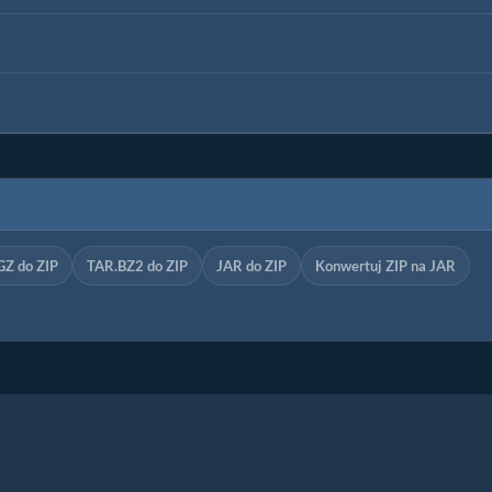
GZ do ZIP
TAR.BZ2 do ZIP
JAR do ZIP
Konwertuj ZIP na JAR