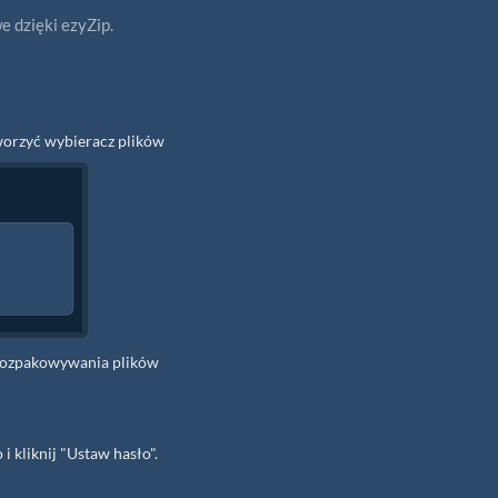
 dzięki ezyZip.
tworzyć wybieracz plików
l rozpakowywania plików
 kliknij "Ustaw hasło".