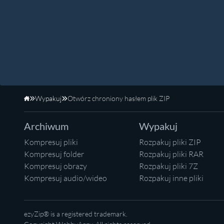
Wypakuj
Otwórz chroniony hasłem plik ZIP
Strona główna
Archiwum
Wypakuj
Kompresuj pliki
Rozpakuj pliki ZIP
Kompresuj folder
Rozpakuj pliki RAR
Kompresuj obrazy
Rozpakuj pliki 7Z
Kompresuj audio/wideo
Rozpakuj inne pliki
ezyZip® is a registered trademark.