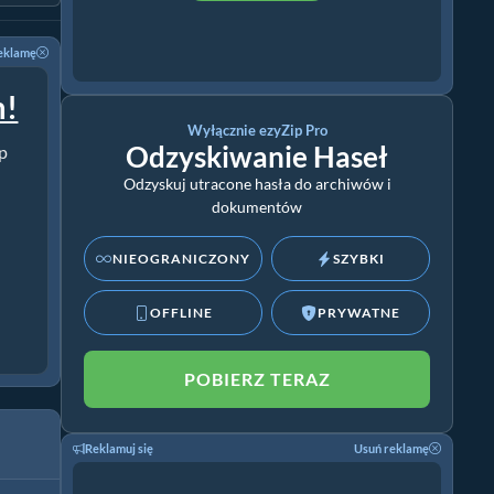
eklamę
m!
Wyłącznie ezyZip Pro
Odzyskiwanie Haseł
ip
Odzyskuj utracone hasła do archiwów i
dokumentów
NIEOGRANICZONY
SZYBKI
OFFLINE
PRYWATNE
POBIERZ TERAZ
Reklamuj się
Usuń reklamę