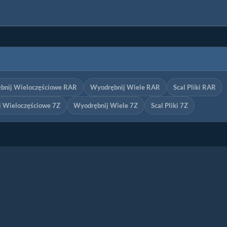
bnij Wieloczęściowe RAR
Wyodrębnij Wiele RAR
Scal Pliki RAR
 Wieloczęściowe 7Z
Wyodrębnij Wiele 7Z
Scal Pliki 7Z