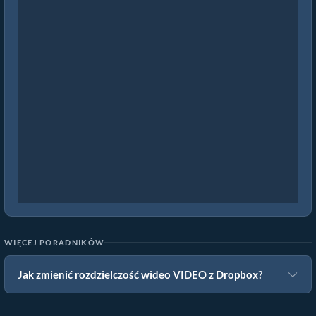
WIĘCEJ PORADNIKÓW
Jak zmienić rozdzielczość wideo VIDEO z Dropbox?