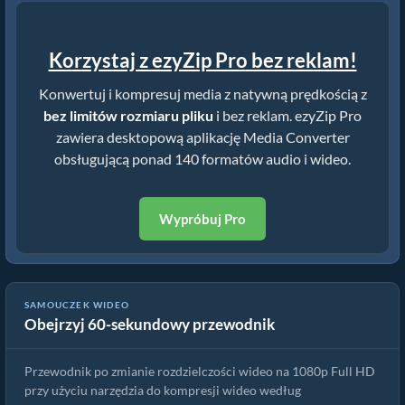
Korzystaj z ezyZip Pro bez reklam!
Konwertuj i kompresuj media z natywną prędkością z
bez limitów rozmiaru pliku
i bez reklam. ezyZip Pro
zawiera desktopową aplikację Media Converter
obsługującą ponad 140 formatów audio i wideo.
Wypróbuj Pro
SAMOUCZEK WIDEO
Obejrzyj 60-sekundowy przewodnik
Jak konwertować wideo do rozdzielczości 1080p za darmo
Przewodnik po zmianie rozdzielczości wideo na 1080p Full HD
przy użyciu narzędzia do kompresji wideo według