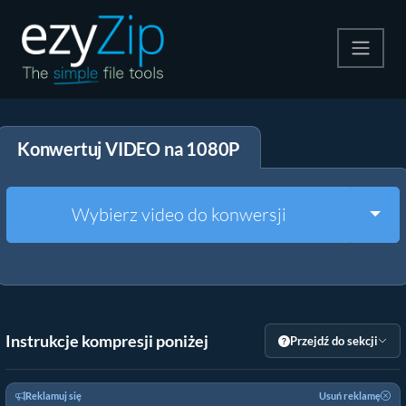
Kompresuj
Konwertuj VIDEO na 1080P
Rozpakuj
Konwerter
Togg
Wybierz video do konwersji
Inne narzędzia
Instrukcje kompresji poniżej
Przejdź do sekcji
Reklamuj się
Usuń reklamę