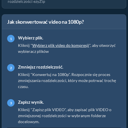
rozdzielczości ezyZip
Jak skonwertować video na 1080p?
Wybierz plik.
Kliknij "
Wybierz plik video do kompresji
", aby otworzyć
wybieracz plików
Zmniejsz rozdzielczość.
Kliknij "Konwertuj na 1080p". Rozpocznie się proces
zmniejszania rozdzielczości, który może potrwać trochę
czasu.
Zapisz wynik.
Kliknij "Zapisz plik VIDEO", aby zapisać plik VIDEO o
zmniejszonej rozdzielczości w wybranym folderze
docelowym.