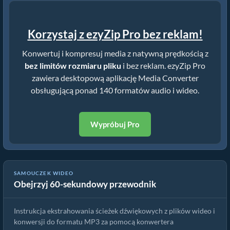
Korzystaj z ezyZip Pro bez reklam!
Konwertuj i kompresuj media z natywną prędkością z
bez limitów rozmiaru pliku
i bez reklam. ezyZip Pro
zawiera desktopową aplikację Media Converter
obsługującą ponad 140 formatów audio i wideo.
Wypróbuj Pro
SAMOUCZEK WIDEO
Obejrzyj 60-sekundowy przewodnik
Jak konwertować pliki video online za darmo
Instrukcja ekstrahowania ścieżek dźwiękowych z plików wideo i
konwersji do formatu MP3 za pomocą konwertera