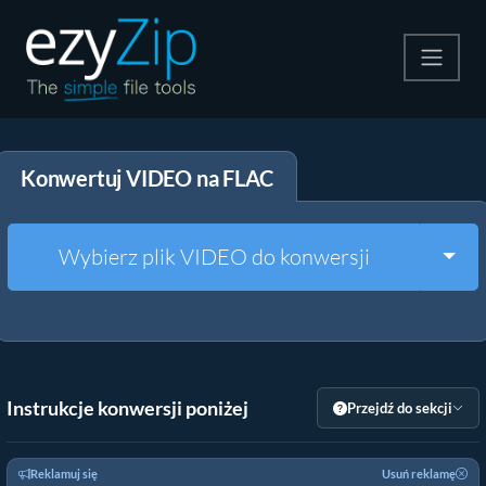
Kompresuj
Konwertuj VIDEO na FLAC
Rozpakuj
Konwerter
Togg
Wybierz plik VIDEO do konwersji
Inne narzędzia
Instrukcje konwersji poniżej
Przejdź do sekcji
Reklamuj się
Usuń reklamę