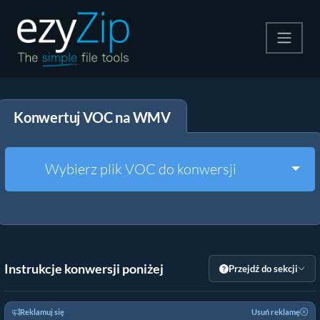
Kompresuj
Konwertuj VOC na WMV
Rozpakuj
Konwerter
Togg
Wybierz plik VOC do konwersji
Inne narzędzia
Instrukcje konwersji poniżej
Przejdź do sekcji
Reklamuj się
Usuń reklamę