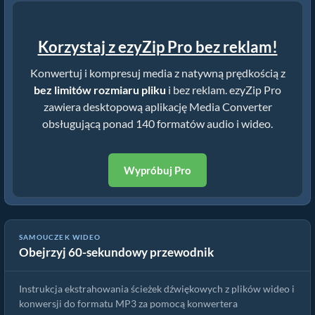
Korzystaj z ezyZip Pro bez reklam!
Konwertuj i kompresuj media z natywną prędkością z
bez limitów rozmiaru pliku
i bez reklam. ezyZip Pro
zawiera desktopową aplikację Media Converter
obsługującą ponad 140 formatów audio i wideo.
Wypróbuj Pro
SAMOUCZEK WIDEO
Obejrzyj 60-sekundowy przewodnik
Jak konwertować pliki voc online za darmo
Instrukcja ekstrahowania ścieżek dźwiękowych z plików wideo i
konwersji do formatu MP3 za pomocą konwertera