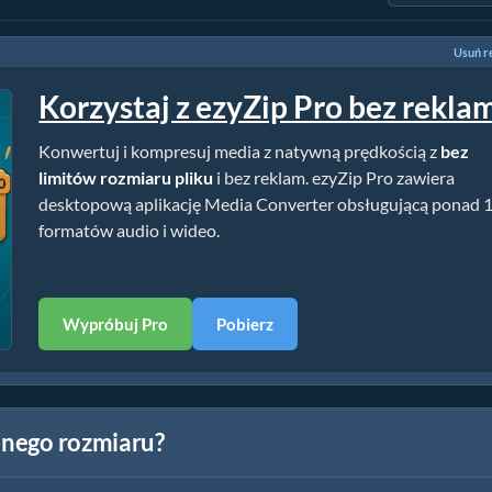
Usuń r
Korzystaj z ezyZip Pro bez rekla
Konwertuj i kompresuj media z natywną prędkością z
bez
limitów rozmiaru pliku
i bez reklam. ezyZip Pro zawiera
desktopową aplikację Media Converter obsługującą ponad 
formatów audio i wideo.
Wypróbuj Pro
Pobierz
lonego rozmiaru?