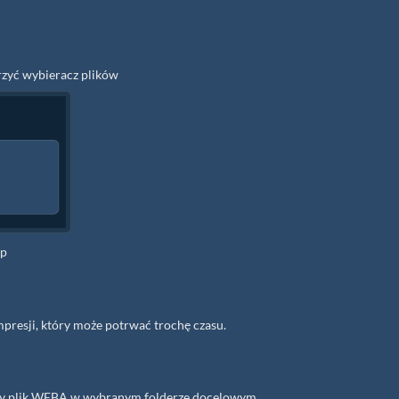
rzyć wybieracz plików
ip
presji, który może potrwać trochę czasu.
any plik WEBA w wybranym folderze docelowym.