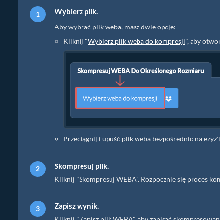
Wybierz plik.
Aby wybrać plik weba, masz dwie opcje:
Kliknij "
Wybierz plik weba do kompresji
", aby otwo
Przeciągnij i upuść plik weba bezpośrednio na ezyZ
Skompresuj plik.
Kliknij "Skompresuj WEBA". Rozpocznie się proces kom
Zapisz wynik.
Kliknij "Zapisz plik WEBA", aby zapisać skompresow