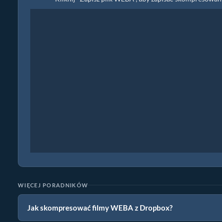
WIĘCEJ PORADNIKÓW
Jak skompresować filmy WEBA z Dropbox?