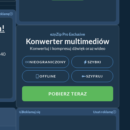
eklamę
m!
ezyZip Pro Exclusive
Konwerter multimediów
Konwertuj i kompresuj dźwięk oraz wideo
140
NIEOGRANICZONY
SZYBKI
OFFLINE
SZYFRUJ
POBIERZ TERAZ
Reklamuj się
Usuń reklamę