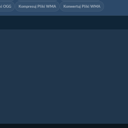
iki OGG
Kompresuj Pliki WMA
Konwertuj Pliki WMA