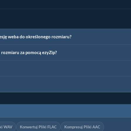
resję weba do określonego rozmiaru?
 rozmiaru za pomocą ezyZip?
iki WAV
Konwertuj Pliki FLAC
Kompresuj Pliki AAC