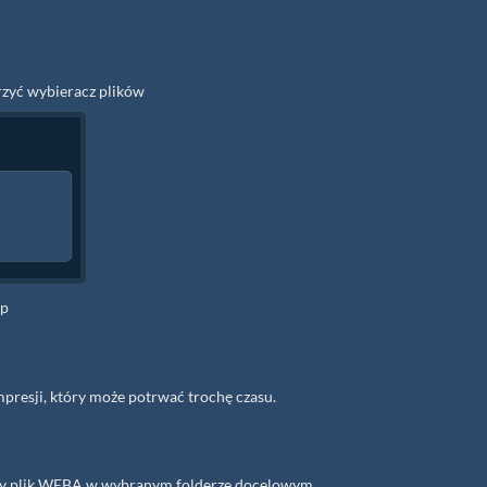
rzyć wybieracz plików
ip
presji, który może potrwać trochę czasu.
any plik WEBA w wybranym folderze docelowym.