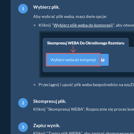
Wybierz plik.
Aby wybrać plik weba, masz dwie opcje:
Kliknij "
Wybierz plik weba do kompresji
", aby otwo
Przeciągnij i upuść plik weba bezpośrednio na ezyZ
Skompresuj plik.
Kliknij "Skompresuj WEBA". Rozpocznie się proces kom
Zapisz wynik.
Kliknij "Zapisz plik WEBA", aby zapisać skompresow