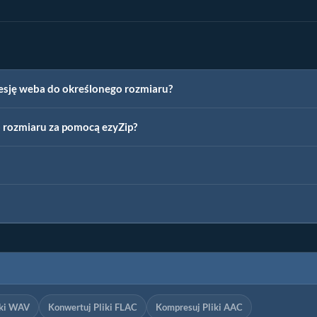
resję weba do określonego rozmiaru?
 rozmiaru za pomocą ezyZip?
iki WAV
Konwertuj Pliki FLAC
Kompresuj Pliki AAC