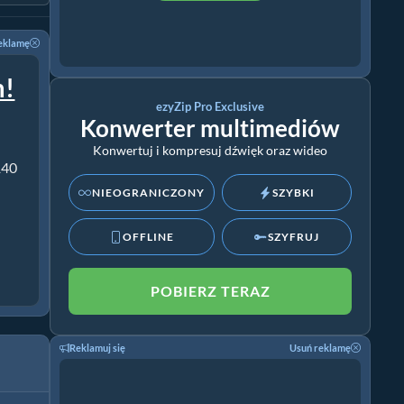
eklamę
m!
ezyZip Pro Exclusive
Konwerter multimediów
Konwertuj i kompresuj dźwięk oraz wideo
140
NIEOGRANICZONY
SZYBKI
OFFLINE
SZYFRUJ
POBIERZ TERAZ
Reklamuj się
Usuń reklamę