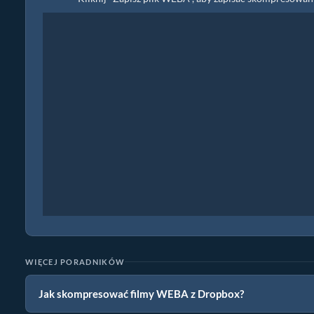
WIĘCEJ PORADNIKÓW
Jak skompresować filmy WEBA z Dropbox?