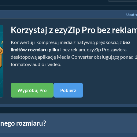
Usuń r
Korzystaj z ezyZip Pro bez rekla
Konwertuj i kompresuj media z natywną prędkością z
bez
limitów rozmiaru pliku
i bez reklam. ezyZip Pro zawiera
desktopową aplikację Media Converter obsługującą ponad 
formatów audio i wideo.
Wypróbuj Pro
Pobierz
lonego rozmiaru?