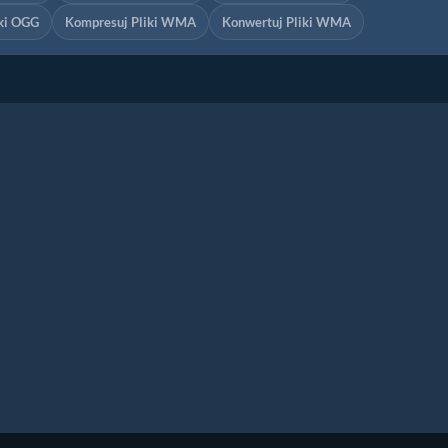
iki OGG
Kompresuj Pliki WMA
Konwertuj Pliki WMA