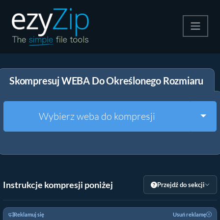
Kompresuj
Skompresuj WEBA Do Określonego Rozmiaru
Rozpakuj
Konwerter
Togg
Wybierz weba do kompresji
Inne narzędzia
Instrukcje kompresji poniżej
Przejdź do sekcji
Reklamuj się
Usuń reklamę