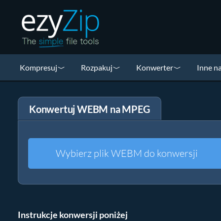
Kompresuj
Rozpakuj
Konwerter
Inne n
Konwertuj WEBM na MPEG
Wybierz plik WEBM do konwersji
Instrukcje konwersji poniżej