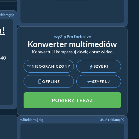
eklamę
m!
ezyZip Pro Exclusive
Konwerter multimediów
Konwertuj i kompresuj dźwięk oraz wideo
140
NIEOGRANICZONY
SZYBKI
OFFLINE
SZYFRUJ
POBIERZ TERAZ
Reklamuj się
Usuń reklamę