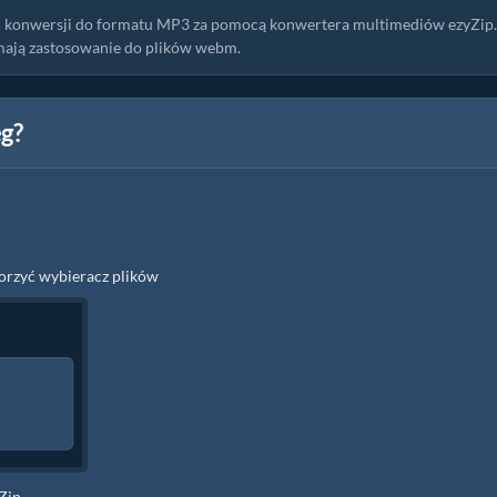
 i konwersji do formatu MP3 za pomocą konwertera multimediów ezyZip.
 mają zastosowanie do plików webm.
g?
worzyć wybieracz plików
Zip