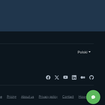
Polski
se
Pricing
About us
Privacy policy
Contact
How-to's