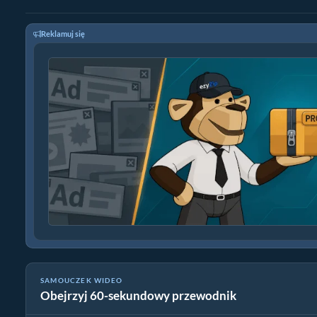
Reklamuj się
SAMOUCZEK WIDEO
Obejrzyj 60-sekundowy przewodnik
Jak konwertować pliki webm online za darmo