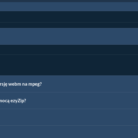
ersję webm na mpeg?
mocą ezyZip?