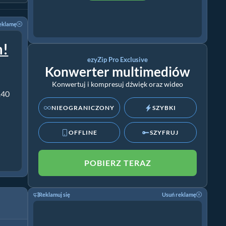
eklamę
m!
ezyZip Pro Exclusive
Konwerter multimediów
Konwertuj i kompresuj dźwięk oraz wideo
140
NIEOGRANICZONY
SZYBKI
OFFLINE
SZYFRUJ
POBIERZ TERAZ
Reklamuj się
Usuń reklamę