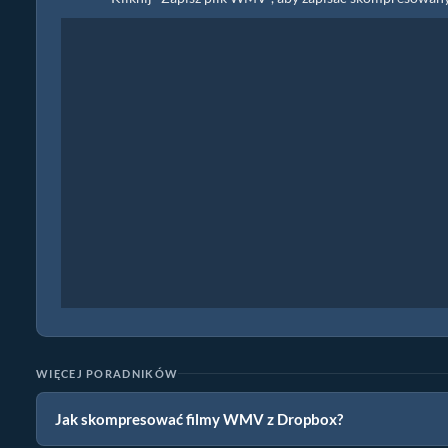
WIĘCEJ PORADNIKÓW
Jak skompresować filmy WMV z Dropbox?