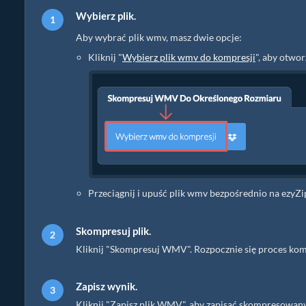
Wybierz plik.
Aby wybrać plik wmv, masz dwie opcje:
Kliknij "
Wybierz plik wmv do kompresji
", aby otwo
Przeciągnij i upuść plik wmv bezpośrednio na ezyZi
Skompresuj plik.
Kliknij "Skompresuj WMV". Rozpocznie się proces komp
Zapisz wynik.
Kliknij "Zapisz plik WMV", aby zapisać skompresow