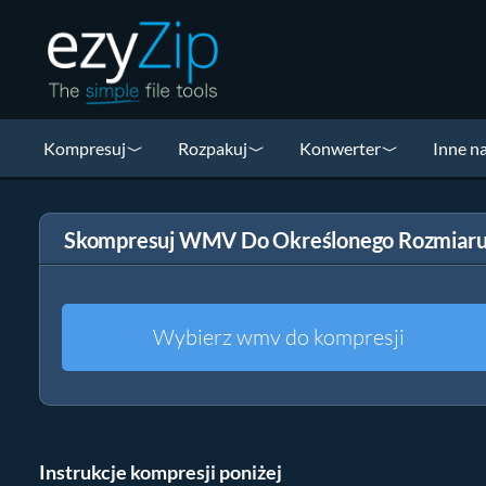
Kompresuj
Rozpakuj
Konwerter
Inne n
Skompresuj WMV Do Określonego Rozmiar
Wybierz wmv do kompresji
Instrukcje kompresji poniżej