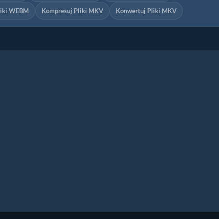
liki WEBM
Kompresuj Pliki MKV
Konwertuj Pliki MKV