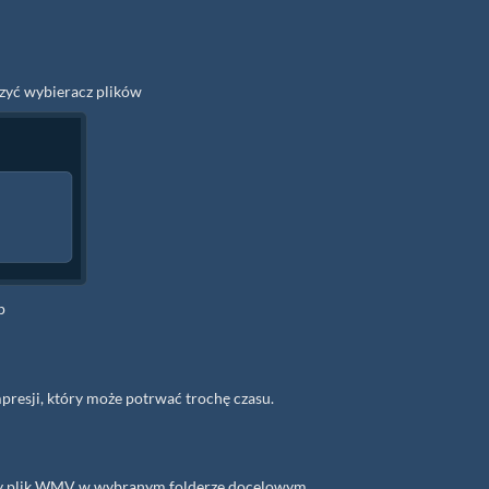
rzyć wybieracz plików
p
resji, który może potrwać trochę czasu.
any plik WMV w wybranym folderze docelowym.