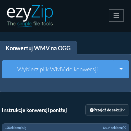
Kompresuj
Konwertuj WMV na OGG
Rozpakuj
Konwerter
Togg
Wybierz plik WMV do konwersji
Inne narzędzia
Instrukcje konwersji poniżej
Przejdź do sekcji
Reklamuj się
Usuń reklamę