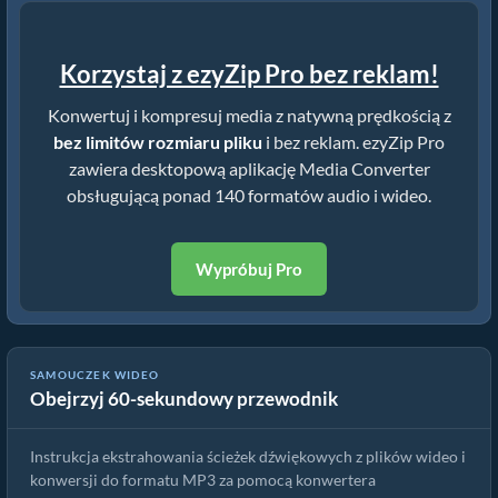
Korzystaj z ezyZip Pro bez reklam!
Konwertuj i kompresuj media z natywną prędkością z
bez limitów rozmiaru pliku
i bez reklam. ezyZip Pro
zawiera desktopową aplikację Media Converter
obsługującą ponad 140 formatów audio i wideo.
Wypróbuj Pro
SAMOUCZEK WIDEO
Obejrzyj 60-sekundowy przewodnik
Jak konwertować pliki wmv online za darmo
Instrukcja ekstrahowania ścieżek dźwiękowych z plików wideo i
konwersji do formatu MP3 za pomocą konwertera