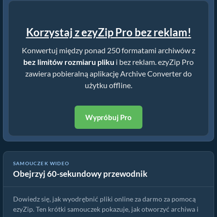
Korzystaj z ezyZip Pro bez reklam!
Konwertuj między ponad 250 formatami archiwów z
bez limitów rozmiaru pliku
i bez reklam. ezyZip Pro
zawiera pobieralną aplikację Archive Converter do
użytku offline.
Wypróbuj Pro
Jak wyodrębnić pliki online za pomocą ezyZip (za darmo, bez
SAMOUCZEK WIDEO
Obejrzyj 60-sekundowy przewodnik
instalacji)
Dowiedz się, jak wyodrębnić pliki online za darmo za pomocą
ezyZip. Ten krótki samouczek pokazuje, jak otworzyć archiwa i