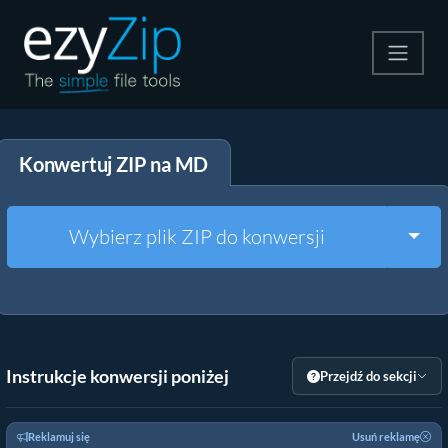
Kompresuj
Konwertuj ZIP na MD
Rozpakuj
Konwerter
Togg
Wybierz plik ZIP do konwersji
Inne narzędzia
Instrukcje konwersji poniżej
Przejdź do sekcji
Reklamuj się
Usuń reklamę