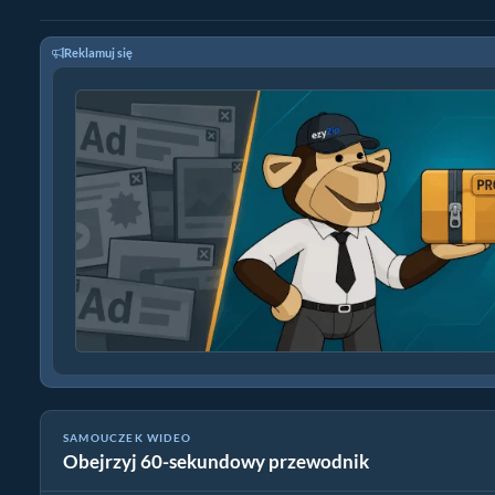
Reklamuj się
SAMOUCZEK WIDEO
Obejrzyj 60-sekundowy przewodnik
Jak wyodrębnić pliki online za pomocą ezyZip (za darmo, bez ins