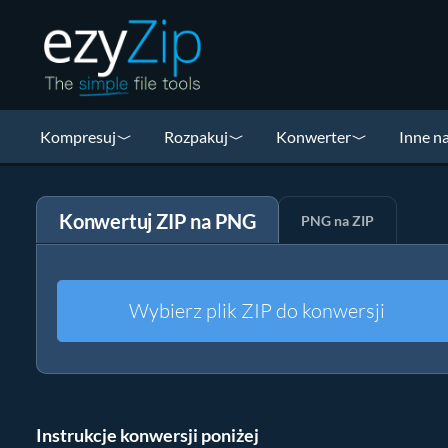
Kompresuj
Rozpakuj
Konwerter
Inne n
Konwertuj ZIP na PNG
PNG na ZIP
Wybierz plik ZIP do konwersji
Instrukcje konwersji poniżej