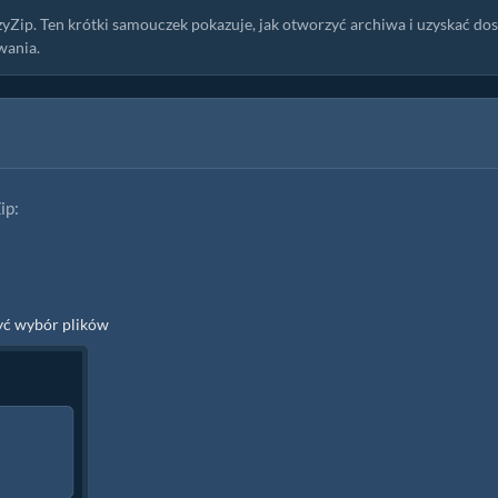
zyZip. Ten krótki samouczek pokazuje, jak otworzyć archiwa i uzyskać do
wania.
ip:
zyć wybór plików