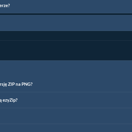
erze?
rsję ZIP na PNG?
ą ezyZip?