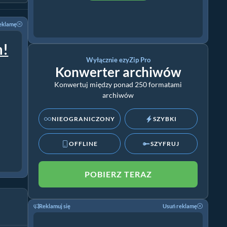
eklamę
m!
Wyłącznie ezyZip Pro
Konwerter archiwów
Konwertuj między ponad 250 formatami
archiwów
NIEOGRANICZONY
SZYBKI
OFFLINE
SZYFRUJ
POBIERZ TERAZ
Reklamuj się
Usuń reklamę