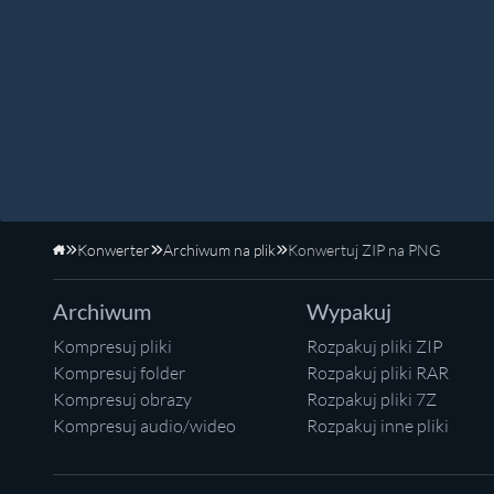
Konwerter
Archiwum na plik
Konwertuj ZIP na PNG
Strona główna
Archiwum
Wypakuj
Kompresuj pliki
Rozpakuj pliki ZIP
Kompresuj folder
Rozpakuj pliki RAR
Kompresuj obrazy
Rozpakuj pliki 7Z
Kompresuj audio/wideo
Rozpakuj inne pliki