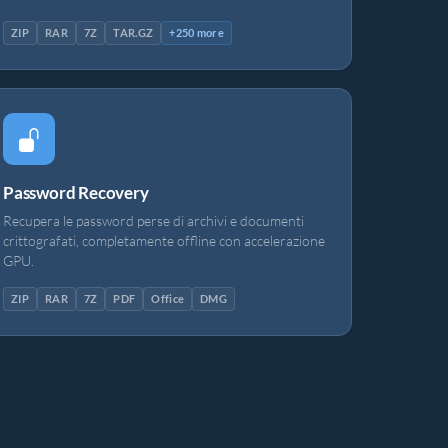
ZIP
RAR
7Z
TAR.GZ
+250 more
Password Recovery
Recupera le password perse di archivi e documenti
crittografati, completamente offline con accelerazione
GPU.
ZIP
RAR
7Z
PDF
Office
DMG