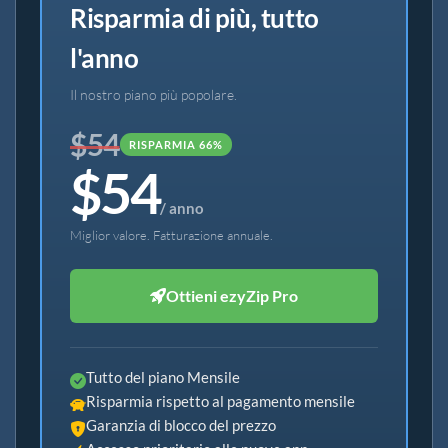
Risparmia di più, tutto
l'anno
Il nostro piano più popolare.
$54
RISPARMIA 66%
$54
/ anno
Miglior valore. Fatturazione annuale.
Ottieni ezyZip Pro
Tutto del piano Mensile
Risparmia rispetto al pagamento mensile
Garanzia di blocco del prezzo