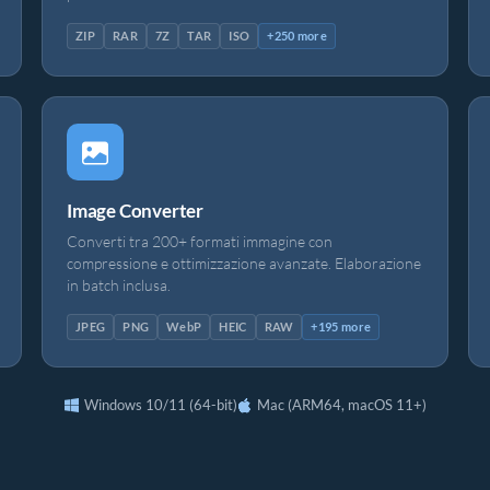
ZIP
RAR
7Z
TAR
ISO
+250 more
Image Converter
Converti tra 200+ formati immagine con
compressione e ottimizzazione avanzate. Elaborazione
in batch inclusa.
JPEG
PNG
WebP
HEIC
RAW
+195 more
Windows 10/11 (64-bit)
Mac (ARM64, macOS 11+)