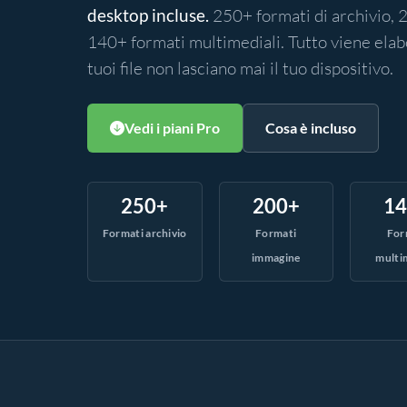
desktop incluse.
250+ formati di archivio,
140+ formati multimediali. Tutto viene elabo
tuoi file non lasciano mai il tuo dispositivo.
Vedi i piani Pro
Cosa è incluso
250+
200+
1
Formati archivio
Formati
For
immagine
multi