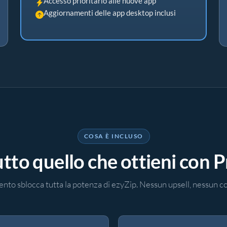
Accesso prioritario alle nuove app
Aggiornamenti delle app desktop inclusi
COSA È INCLUSO
tto quello che ottieni con 
to sblocca tutta la potenza di ezyZip. Nessun upsell, nessun co