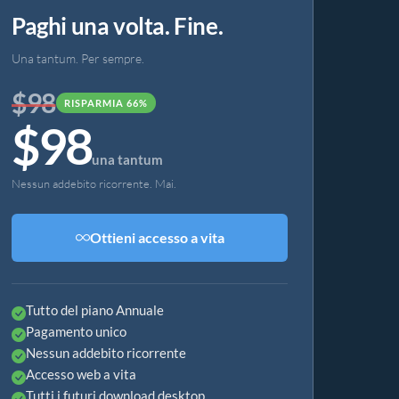
Paghi una volta. Fine.
Una tantum. Per sempre.
$98
RISPARMIA 66%
$98
una tantum
Nessun addebito ricorrente. Mai.
Ottieni accesso a vita
Tutto del piano Annuale
Pagamento unico
Nessun addebito ricorrente
Accesso web a vita
Tutti i futuri download desktop