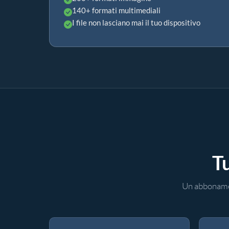
140+ formati multimediali
I file non lasciano mai il tuo dispositivo
Tu
Un abbonamen