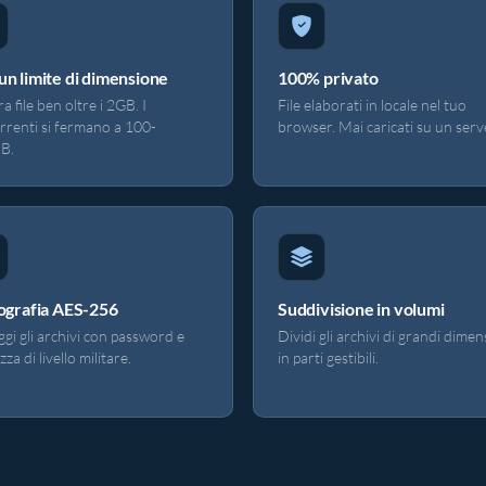
n limite di dimensione
100% privato
a file ben oltre i 2GB. I
File elaborati in locale nel tuo
rrenti si fermano a 100-
browser. Mai caricati su un serv
B.
ografia AES-256
Suddivisione in volumi
gi gli archivi con password e
Dividi gli archivi di grandi dimen
zza di livello militare.
in parti gestibili.