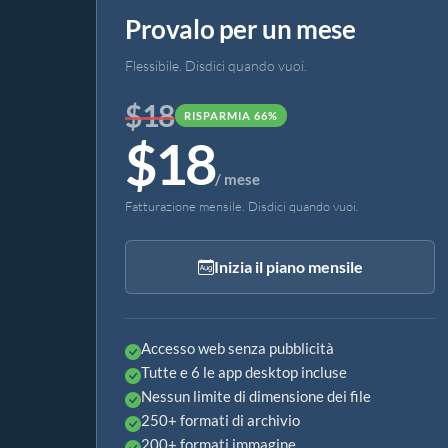
Provalo per un mese
Flessibile. Disdici quando vuoi.
$18
RISPARMIA 66%
$18
/ mese
Fatturazione mensile. Disdici quando vuoi.
Inizia il piano mensile
Accesso web senza pubblicità
Tutte e 6 le app desktop incluse
Nessun limite di dimensione dei file
250+ formati di archivio
200+ formati immagine