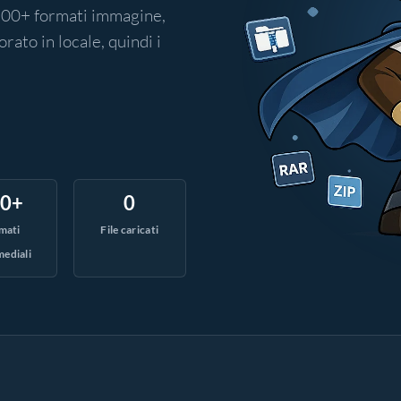
 200+ formati immagine,
rato in locale, quindi i
40+
0
mati
File caricati
mediali