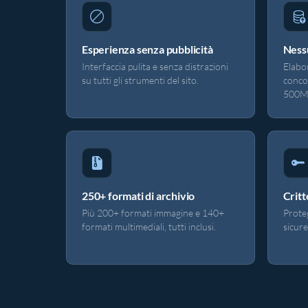
Esperienza senza pubblicità
Nessu
Interfaccia pulita e senza distrazioni
Elabor
su tutti gli strumenti del sito.
conco
500M
250+ formati di archivio
Critt
Più 200+ formati immagine e 140+
Proteg
formati multimediali, tutti inclusi.
sicure