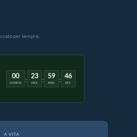
loccato per sempre.
00
23
59
45
:
:
:
GIORNI
ORE
MIN
SEC
A VITA