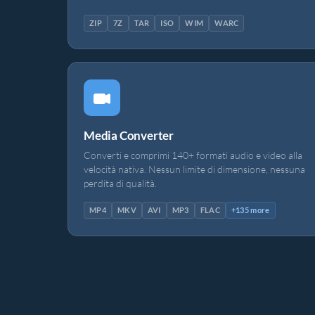
ZIP
7Z
TAR
ISO
WIM
WARC
Media Converter
Converti e comprimi 140+ formati audio e video alla
velocità nativa. Nessun limite di dimensione, nessuna
perdita di qualità.
MP4
MKV
AVI
MP3
FLAC
+135 more