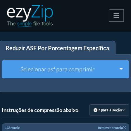
Compactar
Reduzir ASF Por Porcentagem Específica
Descompactar
Converter
Togg
Selecionar asf para comprimir
Outras Ferramentas
Instruções de compressão abaixo
Ir para a seção
Anuncie
Remover anúncio