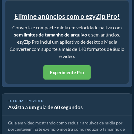
Elimine anúncios com o ezyZip Pro!
Converta e compacte mídia em velocidade nativa com
sem limites de tamanho de arquivo
e sem anúncios.
ezyZip Pro inclui um aplicativo de desktop Media
Converter com suporte a mais de 140 formatos de áudio
e vídeo.
Experimente Pro
TUTORIAL EM VÍDEO
Assista a um guia de 60 segundos
Como Reduzir Arquivos de Mídia por Porcentagem (Guia Simples)
Guia em vídeo mostrando como reduzir arquivos de mídia por
porcentagem. Este exemplo mostra como reduzir o tamanho de