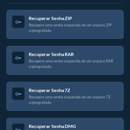
Recuperar Senha ZIP
Recupere uma senha esquecida de um arquivo ZIP
criptografado.
Recuperar Senha RAR
Recupere uma senha esquecida de um arquivo RAR
criptografado.
Recuperar Senha 7Z
Recupere uma senha esquecida de um arquivo 7Z
criptografado.
Recuperar Senha DMG