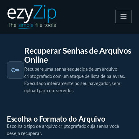
Compactar
Recuperar Senhas de Arquivos
Descompactar
Online
Converter
Recupere uma senha esquecida de um arquivo
criptografado com um ataque de lista de palavras.
Outras Ferramentas
Executado inteiramente no seu navegador, sem
upload para um servidor.
Escolha o Formato do Arquivo
Escolha o tipo de arquivo criptografado cuja senha você
deseja recuperar.