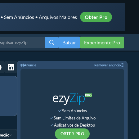
 • Sem Anúncios • Arquivos Maiores
Obter Pro
Baixar
Experimente Pro
Anuncie
Remover anúncio
Sem Anúncios
Sem Limites de Arquivo
Aplicativos de Desktop
OBTER PRO
 seção