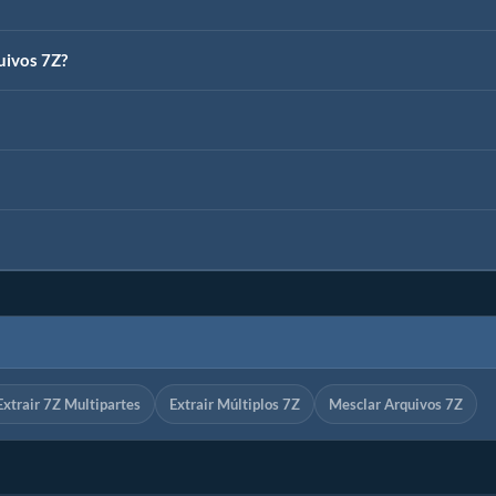
uivos 7Z?
Extrair 7Z Multipartes
Extrair Múltiplos 7Z
Mesclar Arquivos 7Z