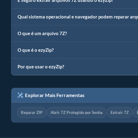
É seguro extrair arquivos 7Z usando o ezyZip?
Qual sistema operacional e navegador podem reparar arq
O que é um arquivo 7Z?
O que é o ezyZip?
Por que usar o ezyZip?
Explorar Mais Ferramentas
Reparar ZIP
Abrir 7Z Protegido por Senha
Extrair 7Z