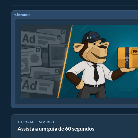
Anuncie
TUTORIAL EM VÍDEO
Assista a um guia de 60 segundos
Como Reparar Arquivos 7Z Corrompidos