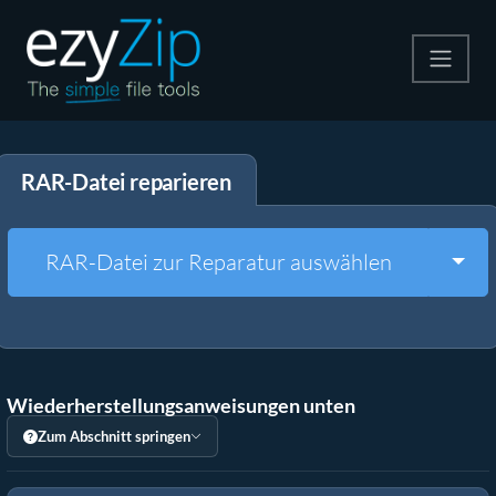
Komprimieren
RAR-Datei reparieren
Entpacken
Konvertiere
Togg
RAR-Datei zur Reparatur auswählen
Weitere Tools
Wiederherstellungsanweisungen unten
Zum Abschnitt springen