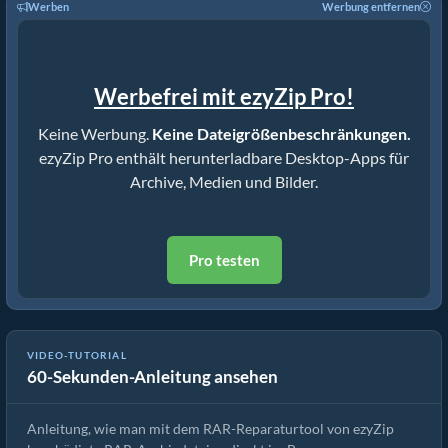
Werben
Werbung entfernen
Werbefrei mit ezyZip Pro!
Keine Werbung.
Keine Dateigrößenbeschränkungen.
ezyZip Pro enthält herunterladbare Desktop-Apps für
Archive, Medien und Bilder.
Pro testen
VIDEO-TUTORIAL
60-Sekunden-Anleitung ansehen
Wie Man Beschädigte RAR-Dateien Repariert
Anleitung, wie man mit dem RAR-Reparaturtool von ezyZip