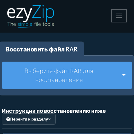
Архивируйте
Восстановить файл RAR
Pаспаковывайте
Конвертировать
Выберите файл RAR для
Togg
восстановления
Другие инструменты
Инструкции по восстановлению ниже
Перейти к разделу